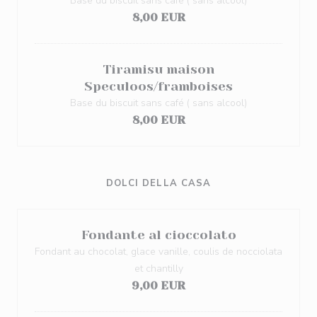
Base du biscuit sans café ( sans alcool)
8,00 EUR
Tiramisu maison
Speculoos/framboises
Base du biscuit sans café ( sans alcool)
8,00 EUR
DOLCI DELLA CASA
Fondante al cioccolato
Fondant au chocolat, glace vanille, coulis de nocciolata
et chantilly
9,00 EUR