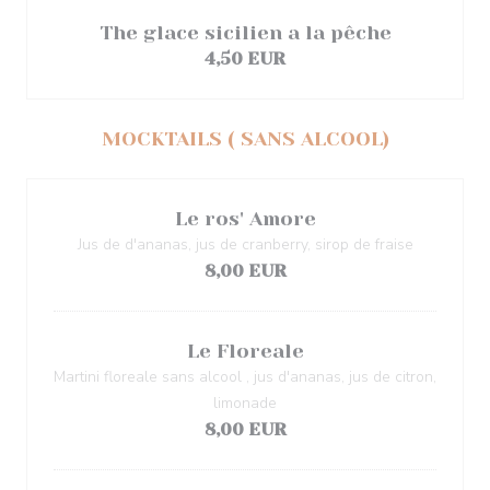
The glace sicilien a la pêche
4,50 EUR
MOCKTAILS ( SANS ALCOOL)
Le ros' Amore
Jus de d'ananas, jus de cranberry, sirop de fraise
8,00 EUR
Le Floreale
Martini floreale sans alcool , jus d'ananas, jus de citron,
limonade
8,00 EUR