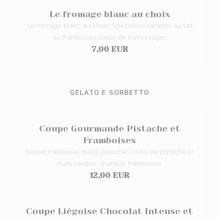
Le fromage blanc au choix
Le fromage blanc au choix: Spéculoos caramel au lait
ou framboises coulis de fruits rouges
7,00 EUR
GELATO E SORBETTO
Coupe Gourmande Pistache et
Framboises
Sorbet framboise, glace pistache, coulis de pistache et
fruits rouges, chantilly, framboises
12,00 EUR
Coupe Liégoise Chocolat Intense et