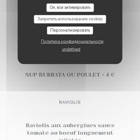
(Linguine enrobées d’une crème onctueuse aux
Ок, все активировать
champignons frais )
Запретить использование cookies
18,50 EUR
Персонализировать
Политика конфиденциальности
Penne sans gluten +2,50 €
undefined
Sauces au choix
SUP BURRATA OU POULET + 4 €
RAVIOLIS
Raviolis aux aubergines sauce
tomate au boeuf longuement