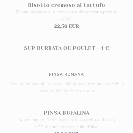
Risotto cremoso al tartufo
(Risotto crémeux à la crème de truffe et grana padano
A.O.P)
22,50 EUR
SUP BURRATA OU POULET + 4 €
PINSA ROMANA
Version romaine de la pizza , pâte plus digeste maturé 72h, à
base de blé, de riz et de soja
PINSA BUFALINA
Sauce tomate. Après cuisson: mozzarella de bufala
AOP, tomates cerises, huile d’olive