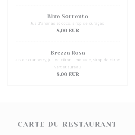
Blue Sorrento
Jus d'ananas et coco, sirop de curaçao
8,00 EUR
Brezza Rosa
Jus de cranberry, jus de citron, limonade, sirop de citron
vert et sureau
8,00 EUR
CARTE DU RESTAURANT