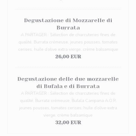
Degustazione di Mozzarelle di
Burrata
A PARTAGER : Sélection de charcuteries fines de
qualité, Burrata crémeuse, jeunes pousses, tomates
cerises, huile d’olive extra vierge, crème balsamique
26,00 EUR
Degustazione delle due mozzarelle
di Bufala e di Burrata
A PARTAGER : Sélection de charcuteries fines de
qualité, Burrata crémeuse, Bufala Campana A.O.P,
jeunes pousses, tomates cerises, huile d’olive extra
vierge, crème balsamique
32,00 EUR