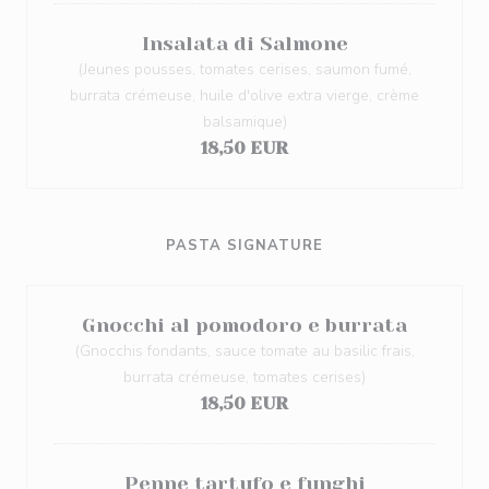
Insalata di Salmone
(Jeunes pousses, tomates cerises, saumon fumé,
burrata crémeuse, huile d'olive extra vierge, crème
balsamique)
18,50 EUR
PASTA SIGNATURE
Gnocchi al pomodoro e burrata
(Gnocchis fondants, sauce tomate au basilic frais,
burrata crémeuse, tomates cerises)
18,50 EUR
Penne tartufo e funghi