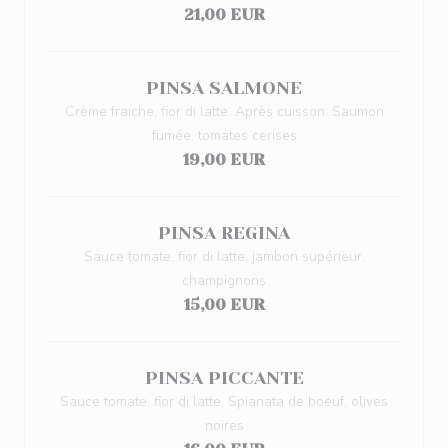
21,00 EUR
PINSA SALMONE
Crème fraiche, fior di latte. Après cuisson: Saumon
fumée, tomates cerises
19,00 EUR
PINSA REGINA
Sauce tomate, fior di latte, jambon supérieur,
champignons
15,00 EUR
PINSA PICCANTE
Sauce tomate, fior di latte, Spianata de boeuf, olives
noires