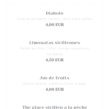
Diabolo
Sirop de grenadine, menthe., citron, fraise, pêche
4,00 EUR
Limonatas siciliennes
Parfum au choix : Citron, orange sanguine ou
mandarine
4,50 EUR
Jus de fruits
Abricot, ananas, cranberry, fraise, orange.
4,00 EUR
The glace sicilien a la pêche