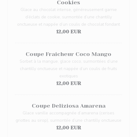
Cookies
Glace au chocolat intense, généreusement garnie
d’éclats de cookie, surmontée d’une chantilly
onctueuse et nappée d’un coulis de chocolat fondant
12,00 EUR
Coupe Fraicheur Coco Mango
Sorbet à la mangue, glace coco, surmontées d’une
chantilly onctueuse et nappée d’un coulis de fruits
exotiques
12,00 EUR
Coupe Deliziosa Amarena
Glace vanille accompagnée d’amarena (cerises
griottes au sirop), surmontée d’une chantilly onctueuse
12,00 EUR