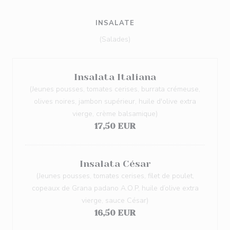
INSALATE
(Salades)
Insalata Italiana
(Jeunes pousses, tomates cerises, burrata crémeuse,
olives noires, jambon supérieur, huile d'olive extra
vierge, crème balsamique)
17,50 EUR
Insalata César
(Jeunes pousses, tomates cerises, filet de poulet,
copeaux de Grana padano A.O.P, huile d’olive extra
vierge, sauce César)
16,50 EUR