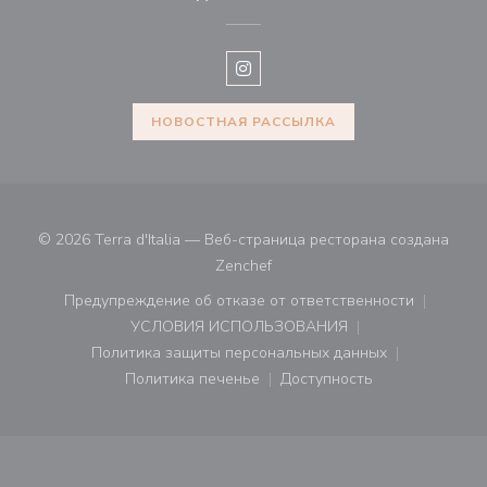
Instagram ((открывается в нов
НОВОСТНАЯ РАССЫЛКА
© 2026 Terra d'Italia — Веб-страница ресторана создана
((открывается в новом окне))
Zenchef
Предупреждение об отказе от ответственности
((открывается в новом окне))
УСЛОВИЯ ИСПОЛЬЗОВАНИЯ
((открывается в новом окне))
Политика защиты персональных данных
((открывается в новом окне))
Политика печенье
Доступность
((открывается в новом окне))
((открывается в новом