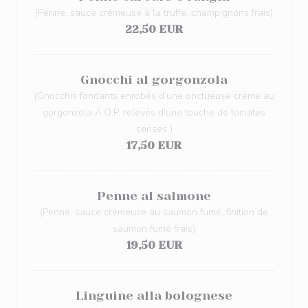
(Penne, sauce crémeuse à la truffe, champignons frais)
22,50 EUR
Gnocchi al gorgonzola
(Gnocchis fondants enrobés d’une onctueuse crème au
gorgonzola A.O.P, relevés d’une touche de tomates
cerises )
17,50 EUR
Penne al salmone
(Penne, sauce crémeuse au saumon fumé, finition de
saumon fumé frais)
19,50 EUR
Linguine alla bolognese