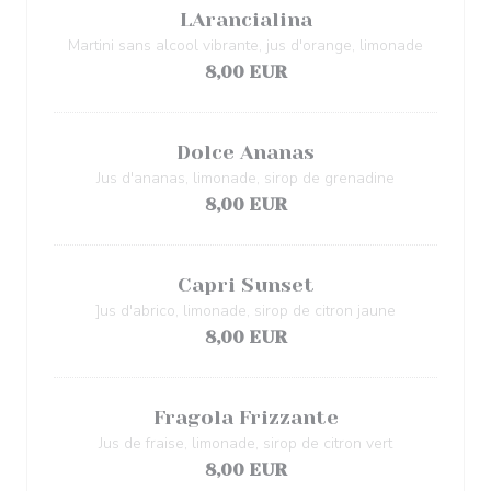
LArancialina
Martini sans alcool vibrante, jus d'orange, limonade
8,00 EUR
Dolce Ananas
Jus d'ananas, limonade, sirop de grenadine
8,00 EUR
Capri Sunset
]us d'abrico, limonade, sirop de citron jaune
8,00 EUR
Fragola Frizzante
Jus de fraise, limonade, sirop de citron vert
8,00 EUR