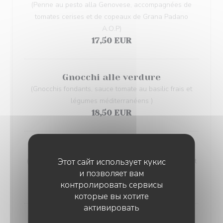
(Penne au pesto alla Genovese, accompagnées de
tomates cerises et de copeaux de Grana Padano
A.O.P)
17,50 EUR
Gnocchi alle verdure
(Gnocchis fondants, sauce tomate au basilic frais et
légumes méditerranéens )
18,50 EUR
Penne all'arrabbiata
Этот сайт использует кукис
(Penne nappées d’une sauce tomate relevée aux petit
и позволяет вам
piments rouges, sublimées par des olives noires)
контролировать сервисы
17,50 EUR
которые вы хотите
активировать
Linguine al funghi