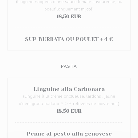
(Linguine nappées d’une sauce tomate savoureuse, au
boeuf longuement mijoté)
18,50 EUR
SUP BURRATA OU POULET + 4 €
PASTA
Linguine alla Carbonara
(Linguine à la crème onctueuse, lardons , jaune
d'oeuf,grana padano A.O.P, relevées de poivre noir)
18,50 EUR
Penne al pesto alla genovese