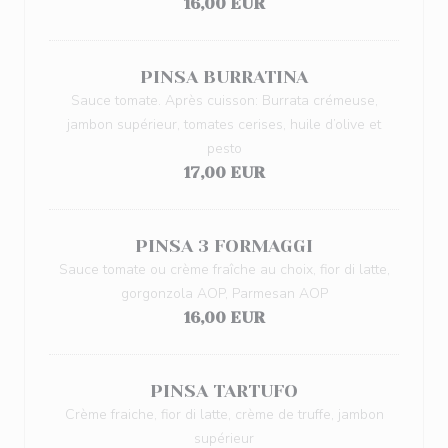
16,00 EUR
PINSA BURRATINA
Sauce tomate. Après cuisson: Burrata crémeuse,
jambon supérieur, tomates cerises, huile d’olive et
pesto
17,00 EUR
PINSA 3 FORMAGGI
Sauce tomate ou crème fraîche au choix, fior di latte,
gorgonzola AOP, Parmesan AOP
16,00 EUR
PINSA TARTUFO
Crème fraiche, fior di latte, crème de truffe, jambon
supérieur