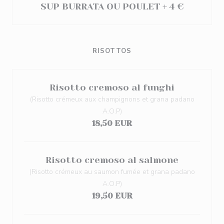
SUP BURRATA OU POULET + 4 €
RISOTTOS
Risotto cremoso al funghi
(Risotto crémeux aux champignons et grana padano
A.O.P)
18,50 EUR
Risotto cremoso al salmone
(Risotto crémeux au saumon fumée et grana padano
A.O.P)
19,50 EUR