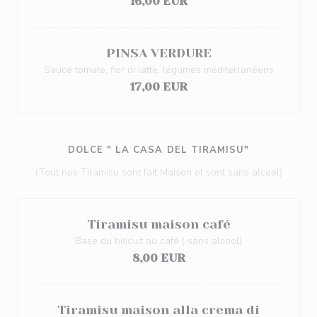
16,00 EUR
PINSA VERDURE
Sauce tomate, fior di latte, légumes méditerranéens
17,00 EUR
DOLCE " LA CASA DEL TIRAMISU"
(Tout nos Tiramisu sont fait Maison et sont sans alcool)
Tiramisu maison café
Base du biscuit au café ( sans alcool)
8,00 EUR
Tiramisu maison alla crema di