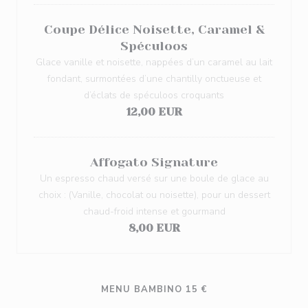
Coupe Délice Noisette, Caramel &
Spéculoos
Glace vanille et noisette, nappées d’un caramel au lait
fondant, surmontées d’une chantilly onctueuse et
d’éclats de spéculoos croquants
12,00 EUR
Affogato Signature
Un espresso chaud versé sur une boule de glace au
choix : (Vanille, chocolat ou noisette), pour un dessert
chaud-froid intense et gourmand
8,00 EUR
MENU BAMBINO 15 €