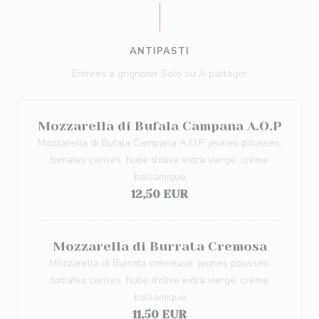
ANTIPASTI
Entrées à grignoter Solo ou A partager
Mozzarella di Bufala Campana A.O.P
Mozzarella di Bufala Campana A.O.P, jeunes pousses,
tomates cerises, huile d’olive extra vierge, crème
balsamique
12,50 EUR
Mozzarella di Burrata Cremosa
Mozzarella di Burrata crémeuse, jeunes pousses,
tomates cerises, huile d’olive extra vierge, crème
balsamique
11,50 EUR