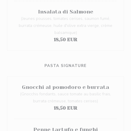
Insalata di Salmone
(Jeunes pousses, tomates cerises, saumon fumé,
burrata crémeuse, huile d'olive extra vierge, crème
balsamique)
18,50 EUR
PASTA SIGNATURE
Gnocchi al pomodoro e burrata
(Gnocchis fondants, sauce tomate au basilic frais,
burrata crémeuse, tomates cerises)
18,50 EUR
Penne tartufo e funghi