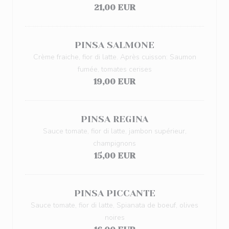
21,00 EUR
PINSA SALMONE
Crème fraiche, fior di latte. Après cuisson: Saumon
fumée, tomates cerises
19,00 EUR
PINSA REGINA
Sauce tomate, fior di latte, jambon supérieur,
champignons
15,00 EUR
PINSA PICCANTE
Sauce tomate, fior di latte, Spianata de boeuf, olives
noires