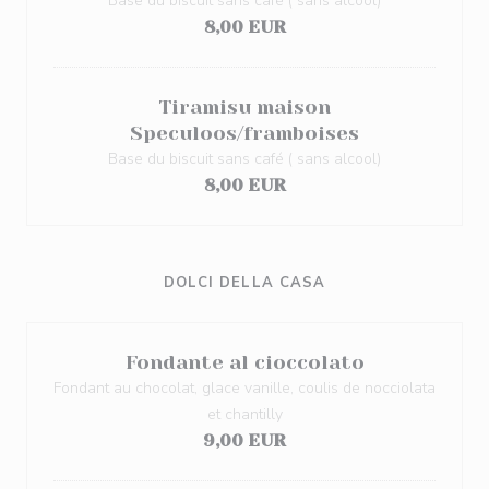
Base du biscuit sans café ( sans alcool)
8,00 EUR
Tiramisu maison
Speculoos/framboises
Base du biscuit sans café ( sans alcool)
8,00 EUR
DOLCI DELLA CASA
Fondante al cioccolato
Fondant au chocolat, glace vanille, coulis de nocciolata
et chantilly
9,00 EUR