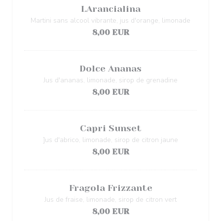
LArancialina
Martini sans alcool vibrante, jus d'orange, limonade
8,00 EUR
Dolce Ananas
Jus d'ananas, limonade, sirop de grenadine
8,00 EUR
Capri Sunset
]us d'abrico, limonade, sirop de citron jaune
8,00 EUR
Fragola Frizzante
Jus de fraise, limonade, sirop de citron vert
8,00 EUR