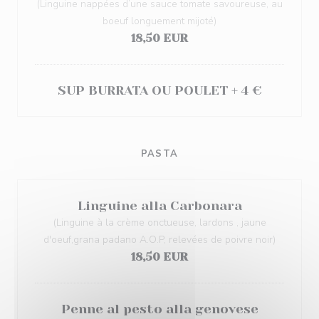
(Linguine nappées d’une sauce tomate savoureuse, au
boeuf longuement mijoté)
18,50 EUR
SUP BURRATA OU POULET + 4 €
PASTA
Linguine alla Carbonara
(Linguine à la crème onctueuse, lardons , jaune
d'oeuf,grana padano A.O.P, relevées de poivre noir)
18,50 EUR
Penne al pesto alla genovese