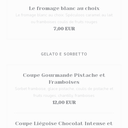
Le fromage blanc au choix
Le fromage blanc au choix: Spéculoos caramel au lait
ou framboises coulis de fruits rouges
7,00 EUR
GELATO E SORBETTO
Coupe Gourmande Pistache et
Framboises
Sorbet framboise, glace pistache, coulis de pistache et
fruits rouges, chantilly, framboises
12,00 EUR
Coupe Liégoise Chocolat Intense et