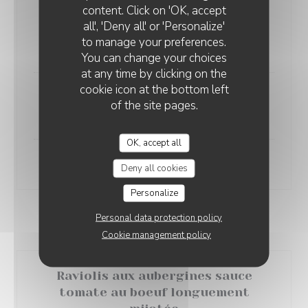
content. Click on 'OK, accept
(Linguine enrobées d’une crème onctueuse aux
all', 'Deny all' or 'Personalize'
champignons frais )
to manage your preferences.
18,50 EUR
You can change your choices
at any time by clicking on the
cookie icon at the bottom left
Penne sans gluten +2,50 €
of the site pages.
Sauces au choix
OK, accept all
SUP BURRATA OU POULET + 4 €
Deny all cookies
Personalize
Personal data protection policy
RAVIOLIS
Cookie management policy
Raviolis aux aubergines sauce
tomate au boeuf longuement