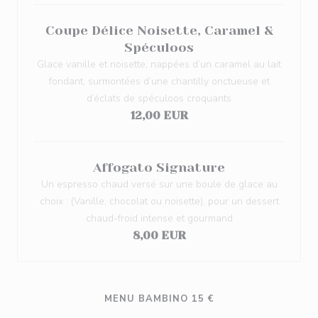
Coupe Délice Noisette, Caramel &
Spéculoos
Glace vanille et noisette, nappées d’un caramel au lait
fondant, surmontées d’une chantilly onctueuse et
d’éclats de spéculoos croquants
12,00 EUR
Affogato Signature
Un espresso chaud versé sur une boule de glace au
choix : (Vanille, chocolat ou noisette), pour un dessert
chaud-froid intense et gourmand
8,00 EUR
MENU BAMBINO 15 €