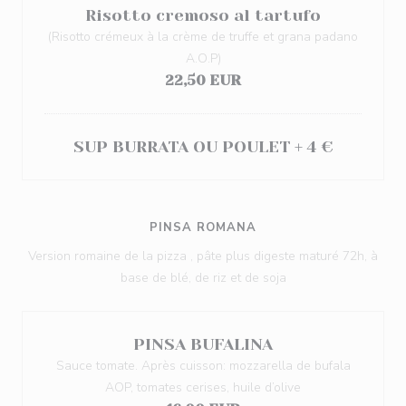
Risotto cremoso al tartufo
(Risotto crémeux à la crème de truffe et grana padano
A.O.P)
22,50 EUR
SUP BURRATA OU POULET + 4 €
PINSA ROMANA
Version romaine de la pizza , pâte plus digeste maturé 72h, à
base de blé, de riz et de soja
PINSA BUFALINA
Sauce tomate. Après cuisson: mozzarella de bufala
AOP, tomates cerises, huile d’olive