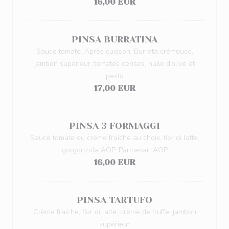
16,00 EUR
PINSA BURRATINA
Sauce tomate. Après cuisson: Burrata crémeuse,
jambon supérieur, tomates cerises, huile d’olive et
pesto
17,00 EUR
PINSA 3 FORMAGGI
Sauce tomate ou crème fraîche au choix, fior di latte,
gorgonzola AOP, Parmesan AOP
16,00 EUR
PINSA TARTUFO
Crème fraiche, fior di latte, crème de truffe, jambon
supérieur