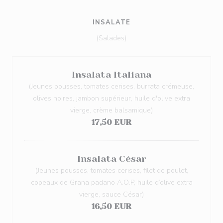
INSALATE
(Salades)
Insalata Italiana
(Jeunes pousses, tomates cerises, burrata crémeuse,
olives noires, jambon supérieur, huile d'olive extra
vierge, crème balsamique)
17,50 EUR
Insalata César
(Jeunes pousses, tomates cerises, filet de poulet,
copeaux de Grana padano A.O.P, huile d’olive extra
vierge, sauce César)
16,50 EUR