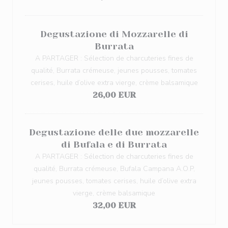
Degustazione di Mozzarelle di
Burrata
A PARTAGER : Sélection de charcuteries fines de
qualité, Burrata crémeuse, jeunes pousses, tomates
cerises, huile d’olive extra vierge, crème balsamique
26,00 EUR
Degustazione delle due mozzarelle
di Bufala e di Burrata
A PARTAGER : Sélection de charcuteries fines de
qualité, Burrata crémeuse, Bufala Campana A.O.P,
jeunes pousses, tomates cerises, huile d’olive extra
vierge, crème balsamique
32,00 EUR