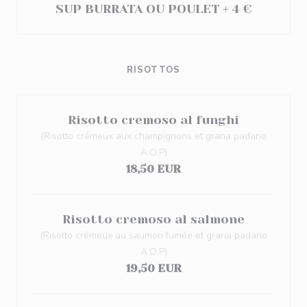
SUP BURRATA OU POULET + 4 €
RISOTTOS
Risotto cremoso al funghi
(Risotto crémeux aux champignons et grana padano
A.O.P)
18,50 EUR
Risotto cremoso al salmone
(Risotto crémeux au saumon fumée et grana padano
A.O.P)
19,50 EUR