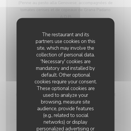
(Penne au pesto alla Genovese, accompagnées de
tomates cerises et de copeaux de Grana Padano
A.O.P)
17,50 EUR
The restaurant and its
partners use cookies on this
Gnocchi alle verdure
site, which may involve the
(Gnocchis fondants, sauce tomate au basilic frais et
collection of personal data.
légumes méditerranéens )
'Necessary' cookies are
18,50 EUR
mandatory and installed by
default. Other optional
cookies require your consent.
These optional cookies are
Penne all'arrabbiata
used to analyze your
(Penne nappées d’une sauce tomate relevée aux petit
browsing, measure site
piments rouges, sublimées par des olives noires)
audience, provide features
17,50 EUR
(e.g., related to social
networks) or display
personalized advertising or
Linguine al funghi