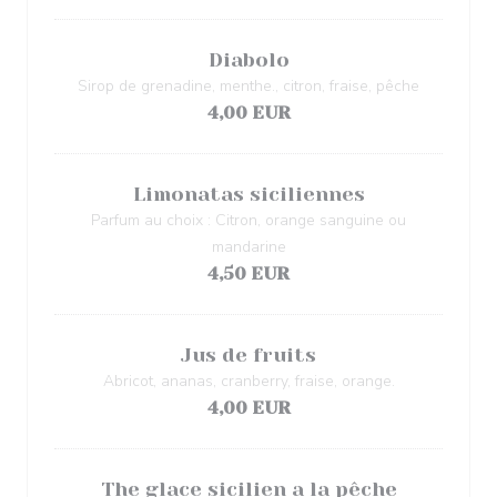
Diabolo
Sirop de grenadine, menthe., citron, fraise, pêche
4,00 EUR
Limonatas siciliennes
Parfum au choix : Citron, orange sanguine ou
mandarine
4,50 EUR
Jus de fruits
Abricot, ananas, cranberry, fraise, orange.
4,00 EUR
The glace sicilien a la pêche