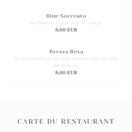
Blue Sorrento
Jus d'ananas et coco, sirop de curaçao
8,00 EUR
Brezza Rosa
Jus de cranberry, jus de citron, limonade, sirop de citron
vert et sureau
8,00 EUR
CARTE DU RESTAURANT