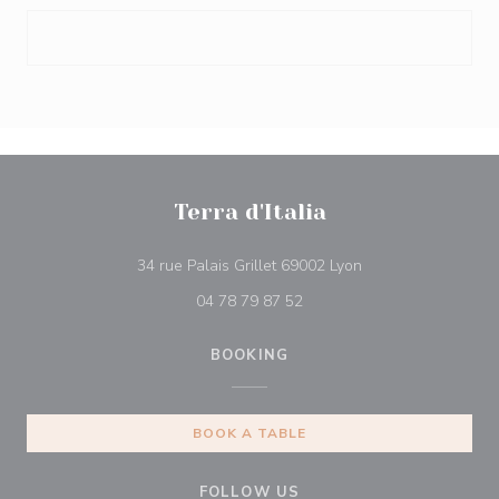
Terra d'Italia
((opens in a new w
34 rue Palais Grillet 69002 Lyon
04 78 79 87 52
BOOKING
BOOK A TABLE
FOLLOW US