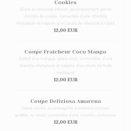
Cookies
Glace au chocolat intense, généreusement garnie
d’éclats de cookie, surmontée d’une chantilly
onctueuse et nappée d’un coulis de chocolat fondant
12,00 EUR
Coupe Fraicheur Coco Mango
Sorbet à la mangue, glace coco, surmontées d’une
chantilly onctueuse et nappée d’un coulis de fruits
exotiques
12,00 EUR
Coupe Deliziosa Amarena
Glace vanille accompagnée d’amarena (cerises
griottes au sirop), surmontée d’une chantilly onctueuse
12,00 EUR