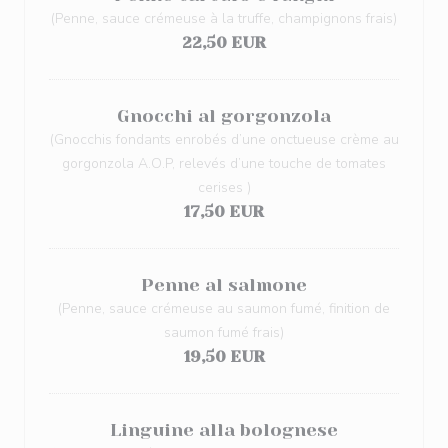
(Penne, sauce crémeuse à la truffe, champignons frais)
22,50 EUR
Gnocchi al gorgonzola
(Gnocchis fondants enrobés d’une onctueuse crème au
gorgonzola A.O.P, relevés d’une touche de tomates
cerises )
17,50 EUR
Penne al salmone
(Penne, sauce crémeuse au saumon fumé, finition de
saumon fumé frais)
19,50 EUR
Linguine alla bolognese