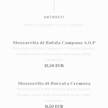
ANTIPASTI
Entrées à grignoter Solo ou A partager
Mozzarella di Bufala Campana A.O.P
Mozzarella di Bufala Campana A.O.P, jeunes pousses,
tomates cerises, huile d’olive extra vierge, crème
balsamique
12,50 EUR
Mozzarella di Burrata Cremosa
Mozzarella di Burrata crémeuse, jeunes pousses,
tomates cerises, huile d’olive extra vierge, crème
balsamique
11,50 EUR