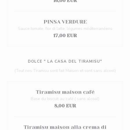
16,00 EUR
PINSA VERDURE
Sauce tomate, fior di latte, légumes méditerranéens
17,00 EUR
DOLCE " LA CASA DEL TIRAMISU"
(Tout nos Tiramisu sont fait Maison et sont sans alcool)
Tiramisu maison café
Base du biscuit au café ( sans alcool)
8,00 EUR
Tiramisu maison alla crema di