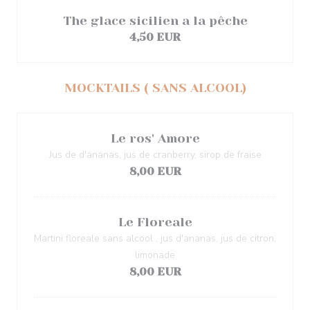
The glace sicilien a la pêche
4,50 EUR
MOCKTAILS ( SANS ALCOOL)
Le ros' Amore
Jus de d'ananas, jus de cranberry, sirop de fraise
8,00 EUR
Le Floreale
Martini floreale sans alcool , jus d'ananas, jus de citron,
limonade
8,00 EUR