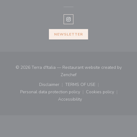
Instagram ((opens in a new win
NEWSLETTER
© 2026 Terra d'Italia — Restaurant website created by
((opens in a new window))
Zenchef
Disclaimer
TERMS OF USE
((opens in a new window))
((opens in a new window))
Personal data protection policy
Cookies policy
((opens in a new window))
((opens in a new
Accessibility
((opens in a new window))