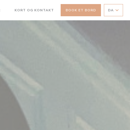
R
KORT OG KONTAKT
BOOK ET BORD
DA
((ÅBNER I ET NYT VINDUE))