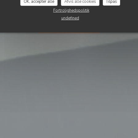
Terra d'Italia
OK, accepter alle
Afvis alle cookies
Tilpas
Fortrolighedspolitik
undefined
BOOK ET BORD