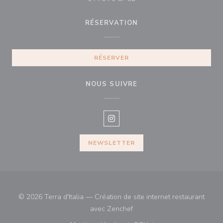
RÉSERVATION
RÉSERVER
NOUS SUIVRE
Instagram ((ouvre une nouvelle f
NEWSLETTER
© 2026 Terra d'Italia — Création de site internet restaurant
((ouvre une nouvelle fenêtre)
avec
Zenchef