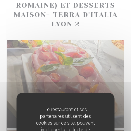
ROMAINE) ET DESSERTS
MAISON- TERRA D'ITALIA
LYON 2
Le restaurant et ses
partenaires utilisent des
PINSA ROMANA BURRATINA
cookies sur ce site, pouvant
impliquer la collecte de