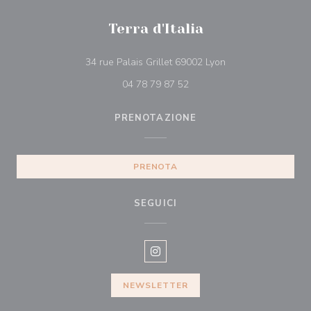
Terra d'Italia
((apre una nuova fin
34 rue Palais Grillet 69002 Lyon
04 78 79 87 52
PRENOTAZIONE
PRENOTA
SEGUICI
Instagram ((apre una nuova fines
NEWSLETTER