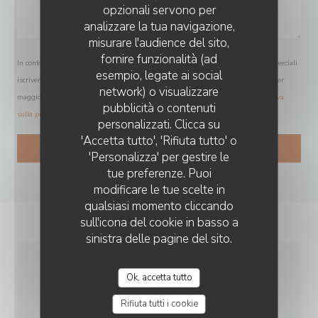
opzionali servono per
analizzare la tua navigazione,
misurare l'audience del sito,
fornire funzionalità (ad
In conformità al Codice del Consumo, hai il diritto di opporti alle chiamate commerciali
esempio, legate ai social
iscrivendoti al Registro Pubblico delle Opposizioni:
registrodelleopposizioni.it
. Per
network) o visualizzare
maggiori informazioni sul trattamento dei tuoi dati, consulta la nostra
informativa
pubblicità o contenuti
sulla privacy
.
personalizzati. Clicca su
'Accetta tutto', 'Rifiuta tutto' o
'Personalizza' per gestire le
tue preferenze. Puoi
modificare le tue scelte in
qualsiasi momento cliccando
sull'icona del cookie in basso a
sinistra delle pagine del sito.
Ok, accetta tutto
INFORMAZIONI
PRATICHE
Rifiuta tutti i cookie