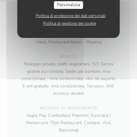
Personalizza
CUCINA
Politica di protezione dei dati personali
Restaurant Italien - Pizzeria, Italiana
Politica di gestione dei cookie
TIPOLOGIA
Halal, Restaurant Italien - Pizzeria
SERVIZI
Noleggio privato, piatti vegetariani, 7j/7, Senza
glutine su richiesta, Sedie per bambini, Aria
condizionata - Aria condizionata, cibo da asporto,
Il wifi gratuito, Aria condizionata, Terrazzo, Wifi,
Accesso disabili
METODO DI PAGAMENTO
Apple Pay, Contactless Payment, Eurocard /
Mastercard, Titoli Restaurant, Contanti, Visa,
Bancomat