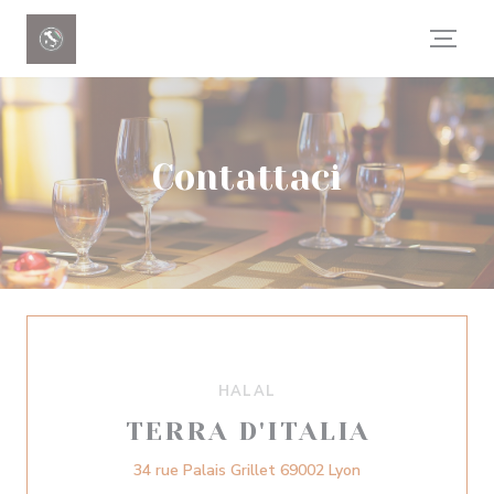
Personalizzazione delle tue scelte sui cookie
Contattaci
HALAL
TERRA D'ITALIA
((apre una nuova f
34 rue Palais Grillet 69002 Lyon