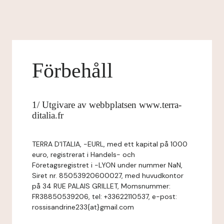
Förbehåll
1/ Utgivare av webbplatsen www.terra-
ditalia.fr
TERRA D'ITALIA, -EURL, med ett kapital på 1000
euro, registrerat i Handels- och
Företagsregistret i -LYON under nummer NaN,
Siret nr. 85053920600027, med huvudkontor
på 34 RUE PALAIS GRILLET, Momsnummer:
FR38850539206, tel: +33622110537, e-post:
rossisandrine233{at}gmail.com