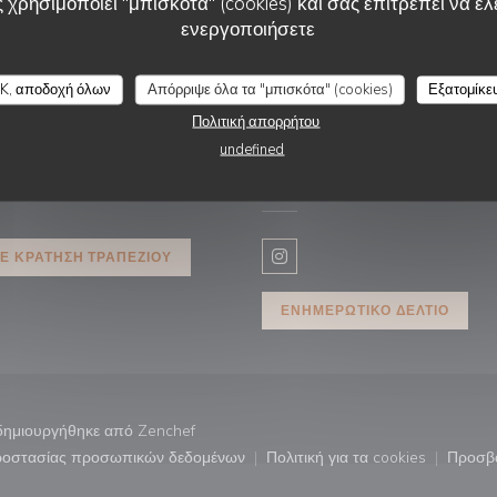
 χρησιμοποιεί "μπισκότα" (cookies) και σας επιτρέπει να ελέ
ενεργοποιήσετε
K, αποδοχή όλων
Απόρριψε όλα τα "μπισκότα" (cookies)
Εξατομίκε
Πολιτική απορρήτου
undefined
ΣΗ
ΑΚΟΛΟΥΘΉΣΤΕ ΜΑΣ
υρο))
Ε ΚΡΆΤΗΣΗ ΤΡΑΠΕΖΙΟΎ
Instagram ((ανοίγει σε νέο 
ΕΝΗΜΕΡΩΤΙΚΌ ΔΕΛΤΊΟ
((ανοίγει σε νέο παράθυρο))
υ δημιουργήθηκε από
Zenchef
προστασίας προσωπικών δεδομένων
Πολιτική για τα cookies
Προσβ
άθυρο))
((ανοίγει σε νέο παράθυρο))
((ανοίγει σε νέο παρ