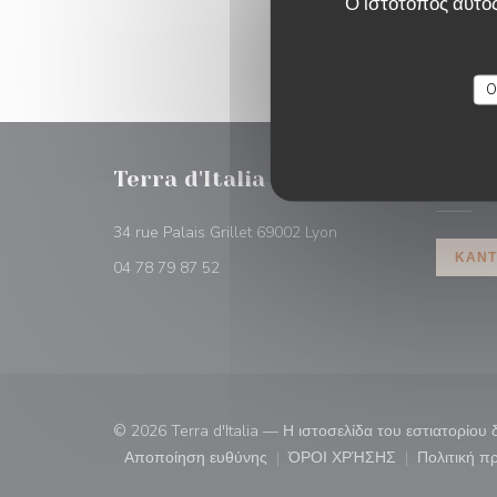
Ο ιστότοπος αυτός
O
Terra d'Italia
ΚΡΆΤΗ
((ανοίγει σε νέο παράθ
34 rue Palais Grillet 69002 Lyon
ΚΆΝΤ
04 78 79 87 52
© 2026 Terra d'Italia — Η ιστοσελίδα του εστιατορίο
Αποποίηση ευθύνης
ΌΡΟΙ ΧΡΉΣΗΣ
Πολιτική 
((ανοίγει σε νέο παράθυρο))
((ανοίγει σε νέο παρ