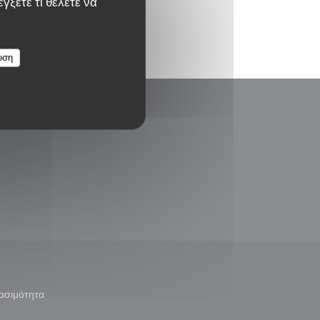
γξετε τι θέλετε να
υση
παράθυρο))
ασιμότητα
άθυρο))
((ανοίγει σε νέο παράθυρο))